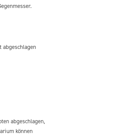
 Gegenmesser.
nt abgeschlagen
oten abgeschlagen,
usarium können